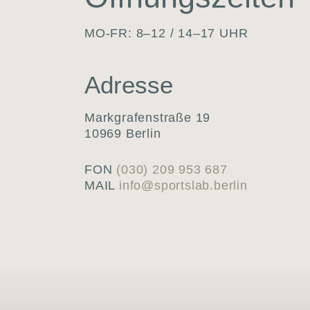
MO-FR: 8–12 / 14–17 UHR
Adres­se
Mark­gra­fen­stra­ße 19
10969 Ber­lin
FON
(030) 209 953 687
MAIL
info@sportslab.berlin