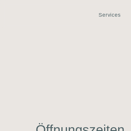
Services
Öff­nungs­zei­ten