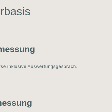
­ba­sis
rmessung
­se inklu­si­ve Aus­wer­tungs­ge­spräch.
mes­sung