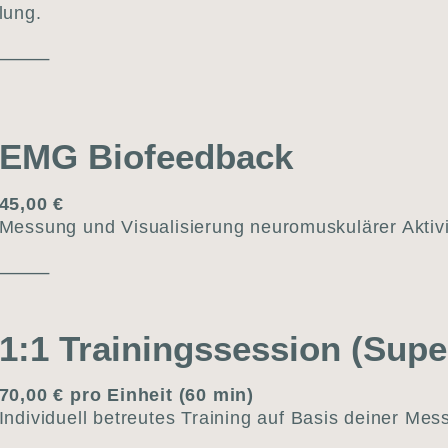
lung.
⸻
EMG Bio­feed­back
45,00 €
Mes­sung und Visua­li­sie­rung neu­ro­mus­ku­lä­rer Akti­v
⸻
1:1 Trai­nings­ses­si­on (Super­
70,00 € pro Ein­heit (60 min)
Indi­vi­du­ell betreu­tes Trai­ning auf Basis dei­ner Mess