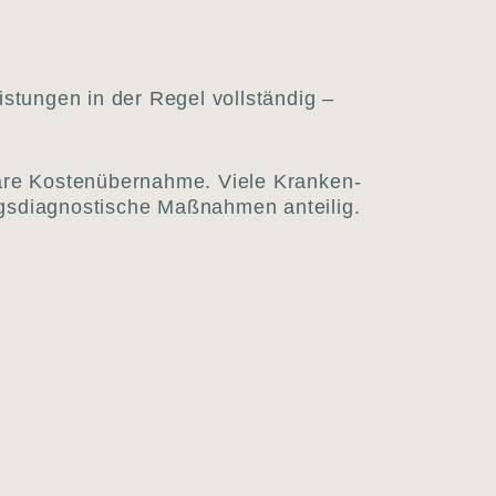
is­tun­gen in der Regel voll­stän­dig –
lä­re Kos­ten­über­nah­me. Vie­le Kran­ken­
gs­dia­gnos­ti­sche Maß­nah­men antei­lig.