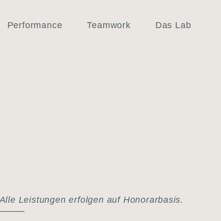
Performance
Teamwork
Das Lab
Alle Leis­tun­gen erfol­gen auf Hono­rar­ba­sis.
⸻