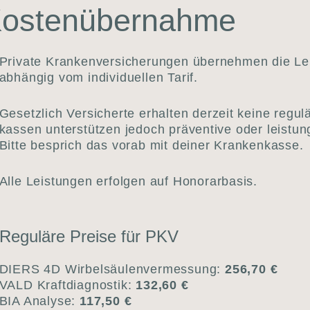
s­ten­über­nah­me
Pri­va­te Kran­ken­ver­si­che­run­gen über­neh­men die Le
abhän­gig vom indi­vi­du­el­len Tarif.
Gesetz­lich Ver­si­cher­te erhal­ten der­zeit kei­ne regu­
kas­sen unter­stüt­zen jedoch prä­ven­ti­ve oder leis­tun
Bit­te besprich das vor­ab mit dei­ner Kran­ken­kas­se.
Alle Leis­tun­gen erfol­gen auf Hono­rar­ba­sis.
Regu­lä­re Prei­se für PKV
DIERS 4D Wirbelsäulen­vermessung:
256,70 €
VALD Kraft­dia­gnos­tik:
132,60 €
BIA Ana­ly­se:
117,50 €