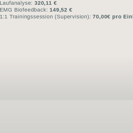
Lauf­ana­ly­se:
320,11 €
EMG Bio­feed­back:
149,52 €
1:1 Trai­nings­ses­si­on (Super­vi­si­on):
70,00€ pro Ein­