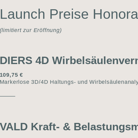
Launch Prei­se Hono­rar
(limi­tiert zur Eröff­nung)
DIERS 4D Wirbelsäulen­ve
109,75 €
Mark­erlo­se 3D/4D Hal­tungs- und Wir­bel­säu­len­ana­ly
⸻
VALD Kraft- & Belas­tungs­