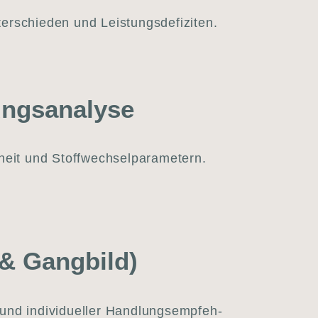
ter­schie­den und Leis­tungs­de­fi­zi­ten.
ngs­analyse
eit und Stoff­wech­sel­pa­ra­me­tern.
 & Gang­bild)
d indi­vi­du­el­ler Hand­lungs­emp­feh­