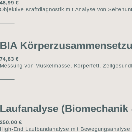
48,99 €
Objek­ti­ve Kraft­dia­gnos­tik mit Ana­ly­se von Sei­ten­un­
⸻
BIA Körper­zusammen­setzu
74,83 €
Mes­sung von Mus­kel­mas­se, Kör­per­fett, Zell­ge­sund­h
⸻
Lauf­ana­ly­se (Bio­me­cha­nik
250,00 €
High-End Lauf­band­ana­ly­se mit Bewe­gungs­ana­ly­se un