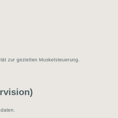
i­tät zur geziel­ten Mus­kel­steue­rung.
vi­si­on)
­da­ten.